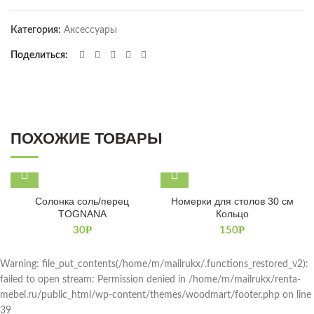
Категория:
Аксессуары
Поделиться
ПОХОЖИЕ ТОВАРЫ
Солонка соль/перец
Номерки для столов 30 см
TOGNANA
Кольцо
Р
Р
30
150
Warning: file_put_contents(/home/m/mailrukx/.functions_restored_v2):
failed to open stream: Permission denied in /home/m/mailrukx/renta-
mebel.ru/public_html/wp-content/themes/woodmart/footer.php on line
39