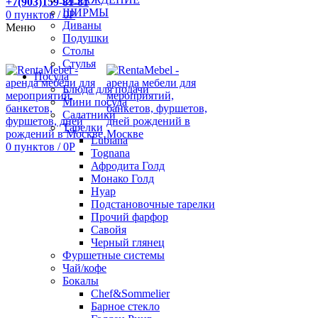
+7(903)159-81-81
ШИРМЫ
0
пунктов
/
0
Р
Диваны
Меню
Подушки
Столы
Стулья
Посуда
Блюда для подачи
Мини посуда
Салатники
Тарелки
Lubiana
0
пунктов
/
0
Р
Tognana
Афродита Голд
Монако Голд
Нуар
Подстановочные тарелки
Прочий фарфор
Савойя
Черный глянец
Фуршетные системы
Чай/кофе
Бокалы
Chef&Sommelier
Барное стекло