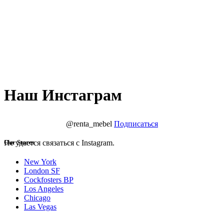
Наш Инстаграм
@renta_mebel
Подписаться
Не удается связаться с Instagram.
Our Stores
New York
London SF
Cockfosters BP
Los Angeles
Chicago
Las Vegas