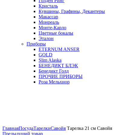
Голден Ринг
Кристаль
Кувшины, Графины, Декантеры
Макассар
Монреаль
Монте-Карло
Цветные бокалы
Эталон
Приборы
ETERNUM ANSER
GOLD
Slim Alaska
БЕНЕДИКТ БЛЭК
Бенедикт Голд
ПРОЧИЕ ПРИБОРЫ
Роза Мельхиор
Увеличить
Главная
Посуда
Тарелки
Савойя
Тарелка 21 см Савойя
Предыдущий товар