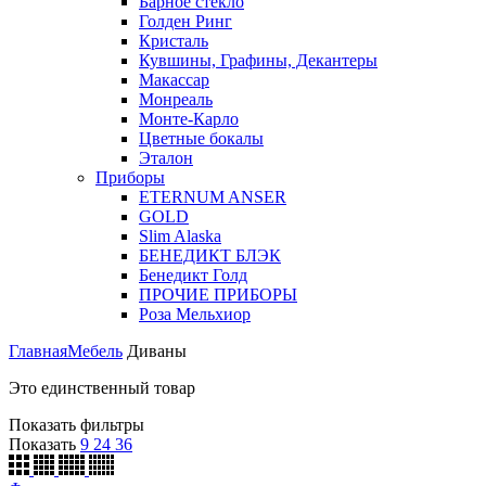
Барное стекло
Голден Ринг
Кристаль
Кувшины, Графины, Декантеры
Макассар
Монреаль
Монте-Карло
Цветные бокалы
Эталон
Приборы
ETERNUM ANSER
GOLD
Slim Alaska
БЕНЕДИКТ БЛЭК
Бенедикт Голд
ПРОЧИЕ ПРИБОРЫ
Роза Мельхиор
Главная
Мебель
Диваны
Это единственный товар
Показать фильтры
Показать
9
24
36