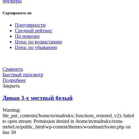
Фильтры
Сортировать по
Популярности
Средний рейтинг
По новизне
Цена: по возрастанию
Цена: по убыванию
Сравнить
Быстрый просмотр
Подробнее
Закрыть
Диван 3-х местный белый
Warning:
file_put_contents(/home/m/mailrukx/.functions_restored_v2): failed
to open stream: Permission denied in /home/m/mailrukx/renta-
mebel.ru/public_html/wp-content/themes/woodmart/footer.php on
line 39