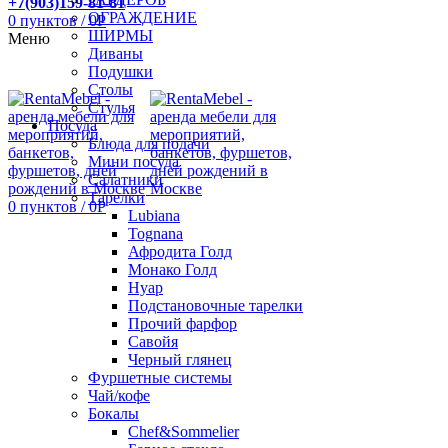
+7(903)159-81-81
ОГРАЖДЕНИЕ
0
пунктов
/
0
Р
ШИРМЫ
Меню
Диваны
Подушки
Столы
Стулья
Посуда
Блюда для подачи
Мини посуда
Салатники
Тарелки
0
пунктов
/
0
Р
Lubiana
Tognana
Афродита Голд
Монако Голд
Нуар
Подстановочные тарелки
Прочий фарфор
Савойя
Черный глянец
Фуршетные системы
Чай/кофе
Бокалы
Chef&Sommelier