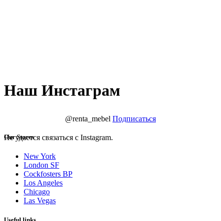
Наш Инстаграм
@renta_mebel
Подписаться
Не удается связаться с Instagram.
Our Stores
New York
London SF
Cockfosters BP
Los Angeles
Chicago
Las Vegas
Useful links