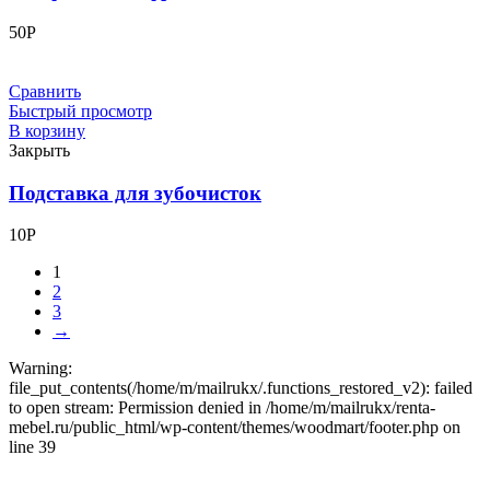
50
Р
Сравнить
Быстрый просмотр
В корзину
Закрыть
Подставка для зубочисток
10
Р
1
2
3
→
Warning:
file_put_contents(/home/m/mailrukx/.functions_restored_v2): failed
to open stream: Permission denied in /home/m/mailrukx/renta-
mebel.ru/public_html/wp-content/themes/woodmart/footer.php on
line 39