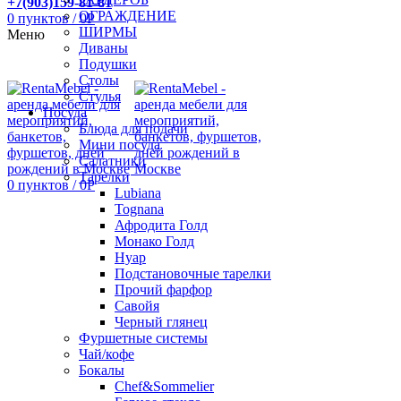
+7(903)159-81-81
ОГРАЖДЕНИЕ
0
пунктов
/
0
Р
ШИРМЫ
Меню
Диваны
Подушки
Столы
Стулья
Посуда
Блюда для подачи
Мини посуда
Салатники
Тарелки
0
пунктов
/
0
Р
Lubiana
Tognana
Афродита Голд
Монако Голд
Нуар
Подстановочные тарелки
Прочий фарфор
Савойя
Черный глянец
Фуршетные системы
Чай/кофе
Бокалы
Chef&Sommelier