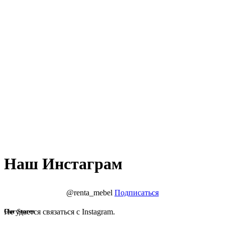
Наш Инстаграм
@renta_mebel
Подписаться
Не удается связаться с Instagram.
Our Stores