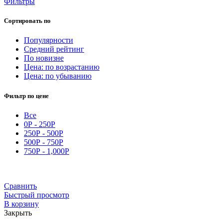
Фильтры
Сортировать по
Популярности
Средний рейтинг
По новизне
Цена: по возрастанию
Цена: по убыванию
Фильтр по цене
Все
0
Р
-
250
Р
250
Р
-
500
Р
500
Р
-
750
Р
750
Р
-
1,000
Р
Сравнить
Быстрый просмотр
В корзину
Закрыть