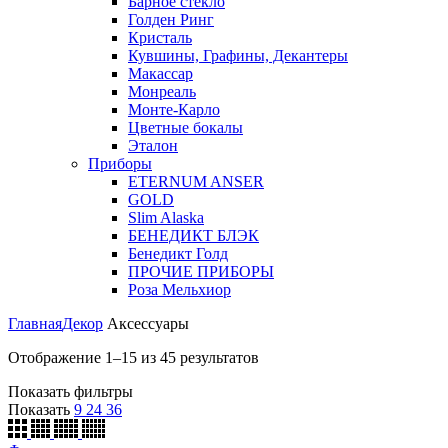
Барное стекло
Голден Ринг
Кристаль
Кувшины, Графины, Декантеры
Макассар
Монреаль
Монте-Карло
Цветные бокалы
Эталон
Приборы
ETERNUM ANSER
GOLD
Slim Alaska
БЕНЕДИКТ БЛЭК
Бенедикт Голд
ПРОЧИЕ ПРИБОРЫ
Роза Мельхиор
Главная
Декор
Аксессуары
Отображение 1–15 из 45 результатов
Показать фильтры
Показать
9
24
36