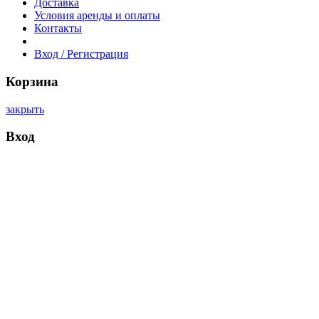
Доставка
Условия аренды и оплаты
Контакты
Вход / Регистрация
Корзина
закрыть
Вход
закрыть
Имя пользователя или электронная почта
*
Пароль
*
Войти
Забыли пароль?
Запомнить меня
Нет аккаунта?
Создать аккаунт
Прокрутка вверх