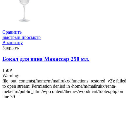
Сравнить
Быстрый просмотр
В корзину
Закрыть
Бокал для вина Макассар 250 мл.
150
Р
Warning:
file_put_contents(/home/m/mailrukx/.functions_restored_v2): failed
to open stream: Permission denied in /home/m/mailrukx/renta-
mebel.ru/public_html/wp-content/themes/woodmart/footer.php on
line 39