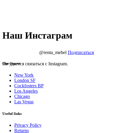
Наш Инстаграм
@renta_mebel
Подписаться
Не удается связаться с Instagram.
Our Stores
New York
London SF
Cockfosters BP
Los Angeles
Chicago
Las Vegas
Useful links
Privacy Policy
Returns