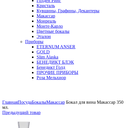
Голден Ринг
Кристаль
Кувшины, Графины, Декантеры
Макассар
Монреаль
Монте-Карло
Цветные бокалы
Эталон
Приборы
ETERNUM ANSER
GOLD
Slim Alaska
БЕНЕДИКТ БЛЭК
Бенедикт Голд
ПРОЧИЕ ПРИБОРЫ
Роза Мельхиор
Увеличить
Главная
Посуда
Бокалы
Макассар
Бокал для вина Макассар 350
мл.
Предыдущий товар