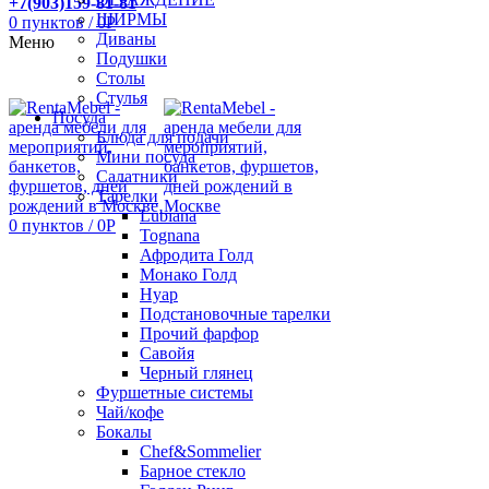
+7(903)159-81-81
ШИРМЫ
0
пунктов
/
0
Р
Диваны
Меню
Подушки
Столы
Стулья
Посуда
Блюда для подачи
Мини посуда
Салатники
Тарелки
Lubiana
0
пунктов
/
0
Р
Tognana
Афродита Голд
Монако Голд
Нуар
Подстановочные тарелки
Прочий фарфор
Савойя
Черный глянец
Фуршетные системы
Чай/кофе
Бокалы
Chef&Sommelier
Барное стекло