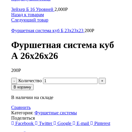
Зейхер Б 16 Уровней
2,000
Р
Назад к товарам
Следующий товар
Фуршетная система куб Б 23х23х23
200
Р
Фуршетная система куб
А 26х26х26
200
Р
Количество
В корзину
В наличии на складе
Сравнить
Категория:
Фуршетные системы
Поделиться
Facebook
Twitter
Google
E-mail
Pinterest