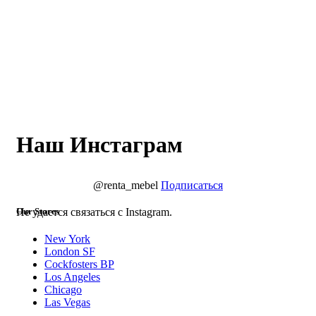
Наш Инстаграм
@renta_mebel
Подписаться
Не удается связаться с Instagram.
Our Stores
New York
London SF
Cockfosters BP
Los Angeles
Chicago
Las Vegas