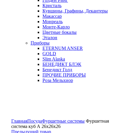
Голден Ринг
Кристаль
Кувшины, Графины, Декантеры
Макассар
Монреаль
Монте-Карло
Цветные бокалы
Эталон
Приборы
ETERNUM ANSER
GOLD
Slim Alaska
БЕНЕДИКТ БЛЭК
Бенедикт Голд
ПРОЧИЕ ПРИБОРЫ
Роза Мельхиор
Увеличить
Главная
Посуда
Фуршетные системы
Фуршетная
система куб А 26х26х26
Предыдущий товар