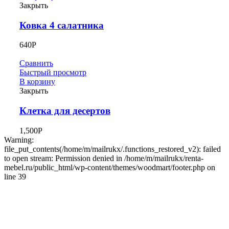
Закрыть
Ковка 4 салатника
640
Р
Сравнить
Быстрый просмотр
В корзину
Закрыть
Клетка для десертов
1,500
Р
Warning:
file_put_contents(/home/m/mailrukx/.functions_restored_v2): failed
to open stream: Permission denied in /home/m/mailrukx/renta-
mebel.ru/public_html/wp-content/themes/woodmart/footer.php on
line 39