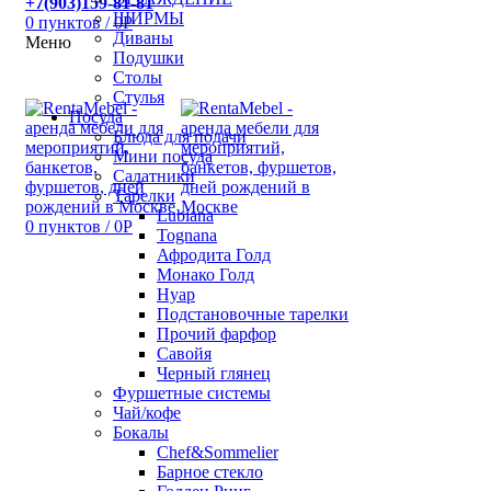
+7(903)159-81-81
ШИРМЫ
0
пунктов
/
0
Р
Диваны
Меню
Подушки
Столы
Стулья
Посуда
Блюда для подачи
Мини посуда
Салатники
Тарелки
Lubiana
0
пунктов
/
0
Р
Tognana
Афродита Голд
Монако Голд
Нуар
Подстановочные тарелки
Прочий фарфор
Савойя
Черный глянец
Фуршетные системы
Чай/кофе
Бокалы
Chef&Sommelier
Барное стекло