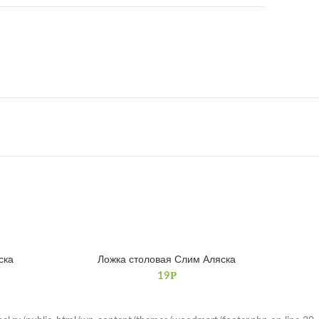
ска
Ложка столовая Слим Аляска
В КОРЗИНУ
Р
19