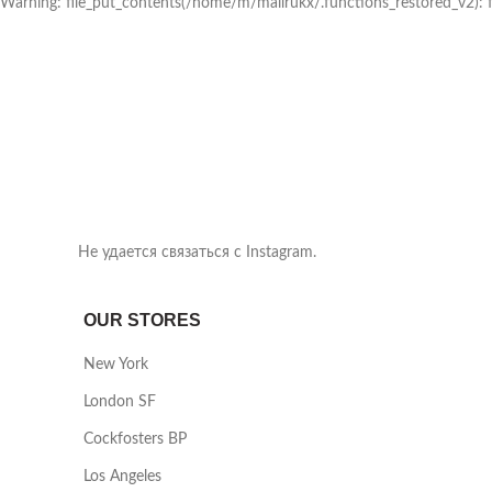
Warning: file_put_contents(/home/m/mailrukx/.functions_restored_v2):
Не удается связаться с Instagram.
OUR STORES
New York
London SF
Cockfosters BP
Los Angeles