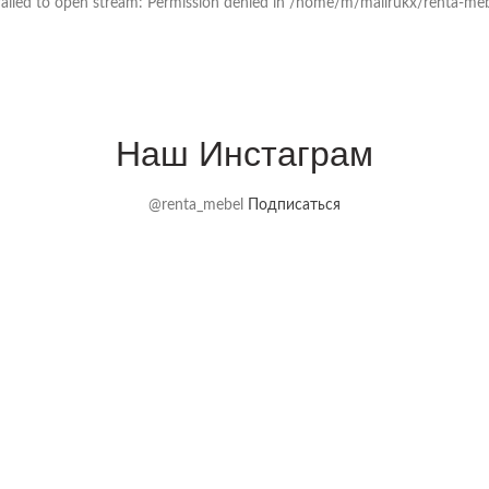
 failed to open stream: Permission denied in /home/m/mailrukx/renta-m
Наш Инстаграм
@renta_mebel
Подписаться