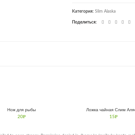
Категория:
Slim Alaska
Поделиться
Нож для рыбы
Ложка чайная Слим Аля
В КОРЗИНУ
В КОРЗИНУ
Р
Р
20
15