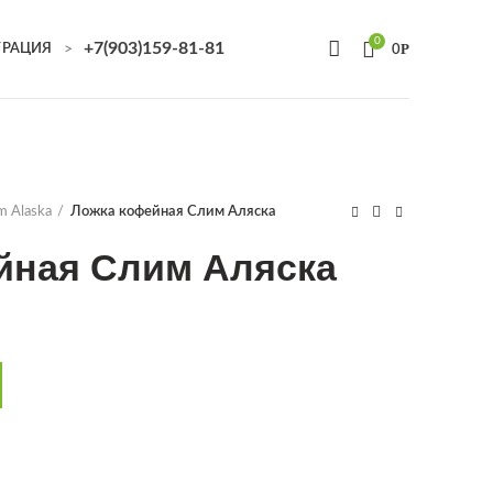
0
+7(903)159-81-81
Р
>
ТРАЦИЯ
0
im Alaska
Ложка кофейная Слим Аляска
йная Слим Аляска