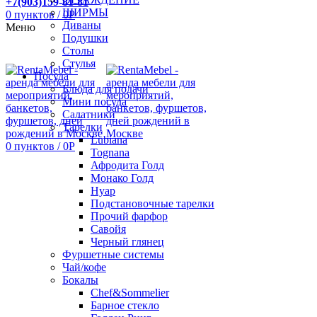
+7(903)159-81-81
ШИРМЫ
0
пунктов
/
0
Р
Диваны
Меню
Подушки
Столы
Стулья
Посуда
Блюда для подачи
Мини посуда
Салатники
Тарелки
Lubiana
0
пунктов
/
0
Р
Tognana
Афродита Голд
Монако Голд
Нуар
Подстановочные тарелки
Прочий фарфор
Савойя
Черный глянец
Фуршетные системы
Чай/кофе
Бокалы
Chef&Sommelier
Барное стекло