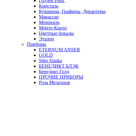
Голден Ринг
Кристаль
Кувшины, Графины, Декантеры
Макассар
Монреаль
Монте-Карло
Цветные бокалы
Эталон
Приборы
ETERNUM ANSER
GOLD
Slim Alaska
БЕНЕДИКТ БЛЭК
Бенедикт Голд
ПРОЧИЕ ПРИБОРЫ
Роза Мельхиор