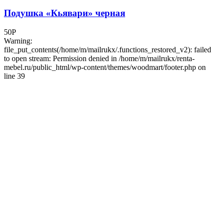
Подушка «Кьявари» черная
50
Р
Warning:
file_put_contents(/home/m/mailrukx/.functions_restored_v2): failed
to open stream: Permission denied in /home/m/mailrukx/renta-
mebel.ru/public_html/wp-content/themes/woodmart/footer.php on
line 39