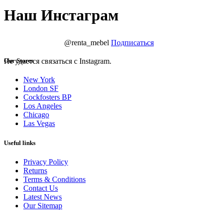
Наш Инстаграм
@renta_mebel
Подписаться
Не удается связаться с Instagram.
Our Stores
New York
London SF
Cockfosters BP
Los Angeles
Chicago
Las Vegas
Useful links
Privacy Policy
Returns
Terms & Conditions
Contact Us
Latest News
Our Sitemap