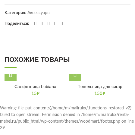
Категория:
Аксессуары
Поделиться
ПОХОЖИЕ ТОВАРЫ
Салфетница Lubiana
Пепельница для сигар
Р
Р
15
150
Warning: file_put_contents(/home/m/mailrukx/.functions_restored_v2):
failed to open stream: Permission denied in /home/m/mailrukx/renta-
mebel.ru/public_html/wp-content/themes/woodmart/footer.php on line
39