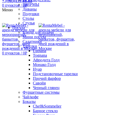
+7(903)159-81-81
ШИРМЫ
0
пунктов
/
0
Р
Диваны
Меню
Подушки
Столы
Стулья
Посуда
Блюда для подачи
Мини посуда
Салатники
Тарелки
Lubiana
0
пунктов
/
0
Р
Tognana
Афродита Голд
Монако Голд
Нуар
Подстановочные тарелки
Прочий фарфор
Савойя
Черный глянец
Фуршетные системы
Чай/кофе
Бокалы
Chef&Sommelier
Барное стекло