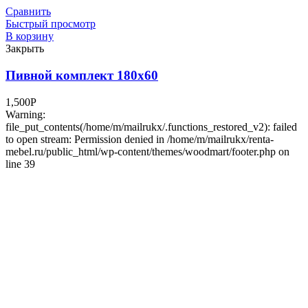
Сравнить
Быстрый просмотр
В корзину
Закрыть
Пивной комплект 180х60
1,500
Р
Warning:
file_put_contents(/home/m/mailrukx/.functions_restored_v2): failed
to open stream: Permission denied in /home/m/mailrukx/renta-
mebel.ru/public_html/wp-content/themes/woodmart/footer.php on
line 39