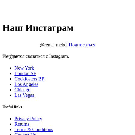
Наш Инстаграм
@renta_mebel
Подписаться
Не удается связаться с Instagram.
Our Stores
New York
London SF
Cockfosters BP
Los Angeles
Chicago
Las Vegas
Useful links
Privacy Policy
Returns
Terms & Conditions
Contact Us