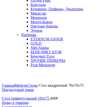
Голден Ринг
Кристаль
Кувшины, Графины, Декантеры
Макассар
Монреаль
Монте-Карло
Цветные бокалы
Эталон
Приборы
ETERNUM ANSER
GOLD
Slim Alaska
БЕНЕДИКТ БЛЭК
Бенедикт Голд
ПРОЧИЕ ПРИБОРЫ
Роза Мельхиор
Увеличить
Главная
Мебель
Столы
Стол квадратный 70х70х75
Предыдущий товар
Стол прямоугольный 183х75
400
Р
Назад к товарам
Следующий товар