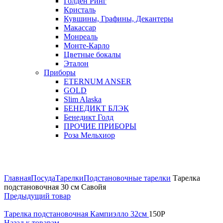
Голден Ринг
Кристаль
Кувшины, Графины, Декантеры
Макассар
Монреаль
Монте-Карло
Цветные бокалы
Эталон
Приборы
ETERNUM ANSER
GOLD
Slim Alaska
БЕНЕДИКТ БЛЭК
Бенедикт Голд
ПРОЧИЕ ПРИБОРЫ
Роза Мельхиор
Увеличить
Главная
Посуда
Тарелки
Подстановочные тарелки
Тарелка
подстановочная 30 см Савойя
Предыдущий товар
Тарелка подстановочная Кампиэлло 32см
150
Р
Назад к товарам