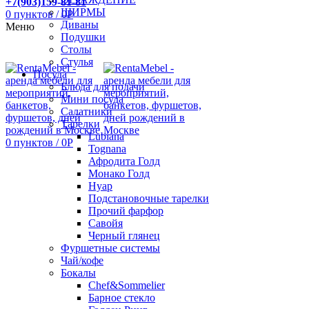
+7(903)159-81-81
ШИРМЫ
0
пунктов
/
0
Р
Диваны
Меню
Подушки
Столы
Стулья
Посуда
Блюда для подачи
Мини посуда
Салатники
Тарелки
Lubiana
0
пунктов
/
0
Р
Tognana
Афродита Голд
Монако Голд
Нуар
Подстановочные тарелки
Прочий фарфор
Савойя
Черный глянец
Фуршетные системы
Чай/кофе
Бокалы
Chef&Sommelier
Барное стекло