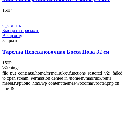
150
Р
Сравнить
Быстрый просмотр
В корзину
Закрыть
Тарелка Подстановочная Босса Нова 32 см
150
Р
Warning:
file_put_contents(/home/m/mailrukx/.functions_restored_v2): failed
to open stream: Permission denied in /home/m/mailrukx/renta-
mebel.ru/public_html/wp-content/themes/woodmart/footer.php on
line 39