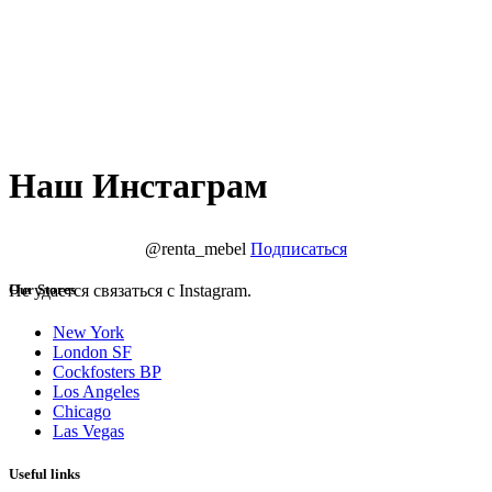
Наш Инстаграм
@renta_mebel
Подписаться
Не удается связаться с Instagram.
Our Stores
New York
London SF
Cockfosters BP
Los Angeles
Chicago
Las Vegas
Useful links