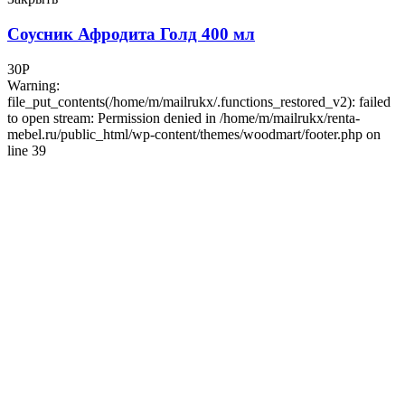
Соусник Афродита Голд 400 мл
30
Р
Warning:
file_put_contents(/home/m/mailrukx/.functions_restored_v2): failed
to open stream: Permission denied in /home/m/mailrukx/renta-
mebel.ru/public_html/wp-content/themes/woodmart/footer.php on
line 39