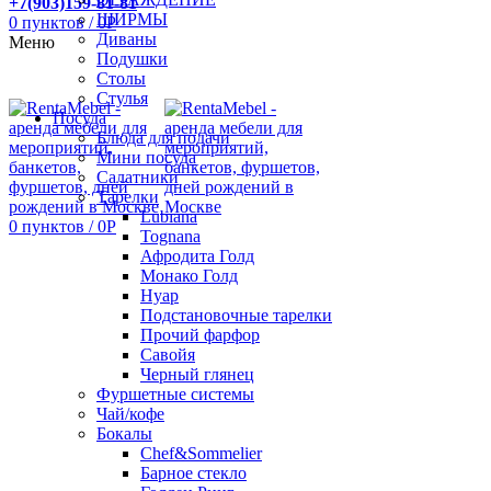
+7(903)159-81-81
ШИРМЫ
0
пунктов
/
0
Р
Диваны
Меню
Подушки
Столы
Стулья
Посуда
Блюда для подачи
Мини посуда
Салатники
Тарелки
Lubiana
0
пунктов
/
0
Р
Tognana
Афродита Голд
Монако Голд
Нуар
Подстановочные тарелки
Прочий фарфор
Савойя
Черный глянец
Фуршетные системы
Чай/кофе
Бокалы
Chef&Sommelier
Барное стекло