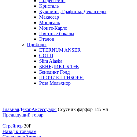
Голден Ринг
Кристаль
Кувшины, Графины, Декантеры
Макассар
Монреаль
Монте-Карло
Цветные бокалы
Эталон
Приборы
ETERNUM ANSER
GOLD
Slim Alaska
БЕНЕДИКТ БЛЭК
Бенедикт Голд
ПРОЧИЕ ПРИБОРЫ
Роза Мельхиор
Увеличить
Главная
Декор
Аксессуары
Соусник фарфор 145 мл
Предыдущий товар
Стрейнер
30
Р
Назад к товарам
Следующий товар